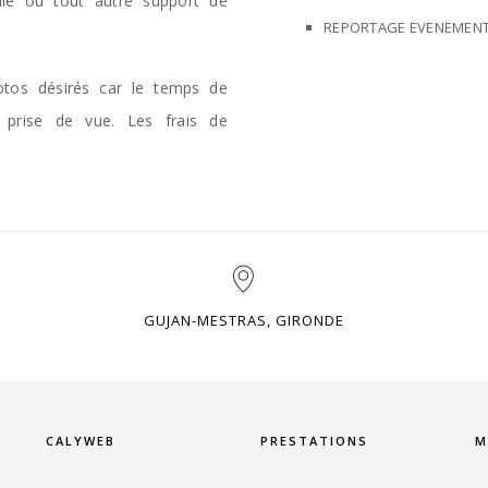
uelle ou tout autre support de
REPORTAGE EVENEMEN
otos désirés car le temps de
 prise de vue. Les frais de
.
GUJAN-MESTRAS, GIRONDE
CALYWEB
PRESTATIONS
M