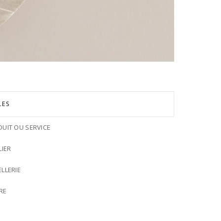
LES
UIT OU SERVICE
IER
LLERIE
RE