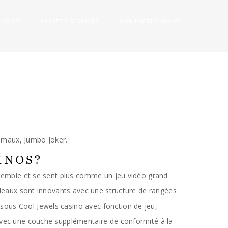
TARIFS
PROJETS RÉALISÉS
CONTACTEZ-NOUS
nimaux, Jumbo Joker.
INOS?
essemble et se sent plus comme un jeu vidéo grand
ouleaux sont innovants avec une structure de rangées
sous Cool Jewels casino avec fonction de jeu,
 avec une couche supplémentaire de conformité à la