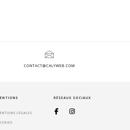
CONTACT@CALYWEB.COM
ENTIONS
RÉSEAUX SOCIAUX
ENTIONS LÉGALES
OOKIES