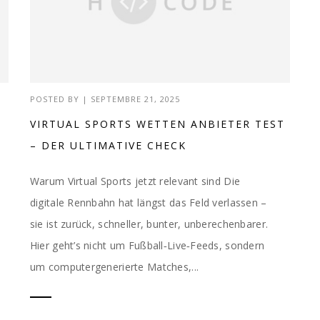
POSTED BY
|
SEPTEMBRE 21, 2025
VIRTUAL SPORTS WETTEN ANBIETER TEST
– DER ULTIMATIVE CHECK
Warum Virtual Sports jetzt relevant sind Die
digitale Rennbahn hat längst das Feld verlassen –
sie ist zurück, schneller, bunter, unberechenbarer.
Hier geht’s nicht um Fußball‑Live‑Feeds, sondern
um computergenerierte Matches,...