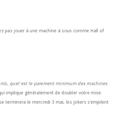
riez pas jouer à une machine à sous comme Hall of
ivants, quel est le paiement minimum des machines
ui implique généralement de doubler votre mise.
se terminera le mercredi 3 mai, les jokers s’empilent