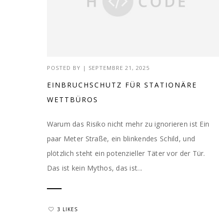
POSTED BY
|
SEPTEMBRE 21, 2025
EINBRUCHSCHUTZ FÜR STATIONÄRE
WETTBÜROS
Warum das Risiko nicht mehr zu ignorieren ist Ein
paar Meter Straße, ein blinkendes Schild, und
plötzlich steht ein potenzieller Täter vor der Tür.
Das ist kein Mythos, das ist...
3 LIKES