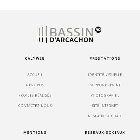
CALYWEB
PRESTATIONS
ACCUEIL
IDENTITÉ VISUELLE
A PROPOS
SUPPORTS PRINT
PROJETS RÉALISÉS
PHOTOGRAPHIE
CONTACTEZ-NOUS
SITE INTERNET
RÉSEAUX SOCIAUX
MENTIONS
RÉSEAUX SOCIAUX