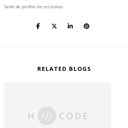
facile de profiter de ces bonus.
RELATED BLOGS