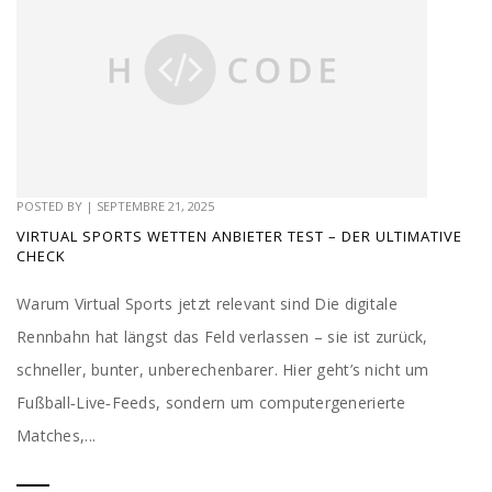
POSTED BY
|
SEPTEMBRE 21, 2025
VIRTUAL SPORTS WETTEN ANBIETER TEST – DER ULTIMATIVE
CHECK
Warum Virtual Sports jetzt relevant sind Die digitale
Rennbahn hat längst das Feld verlassen – sie ist zurück,
schneller, bunter, unberechenbarer. Hier geht’s nicht um
Fußball‑Live‑Feeds, sondern um computergenerierte
Matches,...