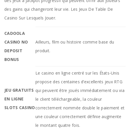
des jeux à jackpot progressif qui peuvent offrir aux joueurs
des gains qui changeront leur vie. Les Jeux De Table De
Casino Sur Lesquels Jouer.
CADOOLA
CASINO NO
Ailleurs, film ou histoire comme base du
DEPOSIT
produit.
BONUS
Le casino en ligne centré sur les États-Unis
propose des centaines d’excellents jeux RTG
JEU GRATUITS
qui peuvent être joués immédiatement ou via
EN LIGNE
le client téléchargeable, la couleur
SLOTS CASINO
correctement nommée double le paiement et
une couleur correctement définie augmente
le montant quatre fois.