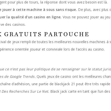
rgent pour plus de tours, la réponse dont vous avez besoin est là.
e jouer à cette machine à sous sans risque.
De plus, avec plus 
er la qualité d’un casino en ligne.
Vous ne pouvez jouer au jeu 
ive des casinos.
X GRATUITS PARTOUCHE
ival de jeux rempli de toutes les meilleures nouvelles machines à 
érience orientée joueur et conviviale lors de l’accès au casino.
e ce n’est pas leur politique de se renseigner sur le statut juri
es de Google Trends.
Quels jeux de casino ont les meilleures cha
aîne d’adhésion, une partie de blackjack 21 peut être très rapide 
t Des Recherches Sur Le Net.
Black jack carte en tant que l’un des