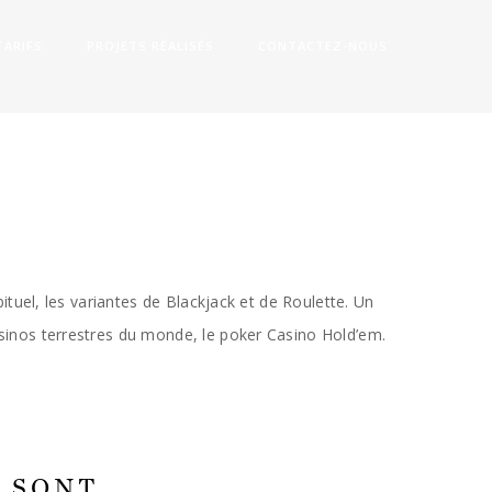
TARIFS
PROJETS RÉALISÉS
CONTACTEZ-NOUS
bituel, les variantes de Blackjack et de Roulette. Un
asinos terrestres du monde, le poker Casino Hold’em.
T SONT