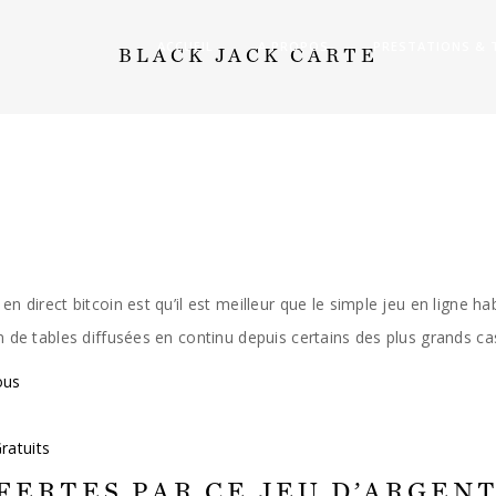
ACCUEIL
A PROPOS
PRESTATIONS & 
BLACK JACK CARTE
 direct bitcoin est qu’il est meilleur que le simple jeu en ligne ha
n de tables diffusées en continu depuis certains des plus grands c
ous
ratuits
FERTES PAR CE JEU D’ARGEN