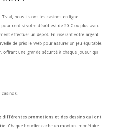
 Traal, nous listons les casinos en ligne
our cent si votre dépôt est de 50 € ou plus avec
ment effectuer un dépôt. En insérant votre argent
veille de près le Web pour assurer un jeu équitable.
er, offrant une grande sécurité à chaque joueur qui
 casinos.
re différentes promotions et des dessins qui ont
tie.
Chaque bouclier cache un montant monétaire