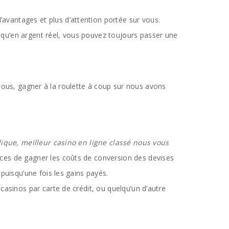
d’avantages et plus d’attention portée sur vous.
qu’en argent réel, vous pouvez toujours passer une
sous, gagner à la roulette à coup sur nous avons
dique, meilleur casino en ligne classé nous vous
nces de gagner les coûts de conversion des devises
puisqu’une fois les gains payés.
 casinos par carte de crédit, ou quelqu’un d’autre