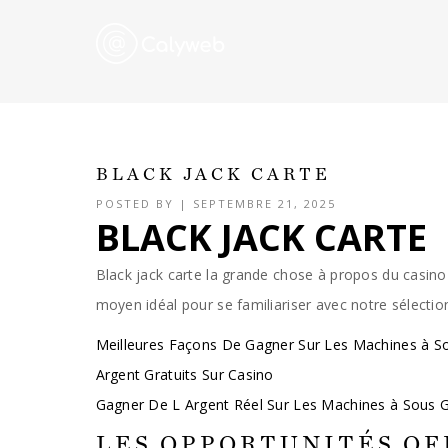
BLACK JACK CARTE
POSTED BY
|
SEPTEMBRE 21, 2025
BLACK JACK CARTE
Black jack carte la grande chose à propos du casino en
moyen idéal pour se familiariser avec notre sélectio
Meilleures Façons De Gagner Sur Les Machines à S
Argent Gratuits Sur Casino
Gagner De L Argent Réel Sur Les Machines à Sous G
LES OPPORTUNITÉS OF