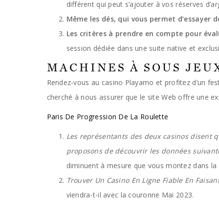
différent qui peut s’ajouter à vos réserves d’a
Même les dés, qui vous permet d’essayer d
Les critères à prendre en compte pour évalu
session dédiée dans une suite native et exclus
MACHINES À SOUS JEU
Rendez-vous au casino Playamo et profitez d’un fest
cherché à nous assurer que le site Web offre une exp
Paris De Progression De La Roulette
Les représentants des deux casinos disent qu
proposons de découvrir les données suivant
diminuent à mesure que vous montez dans la ch
Trouver Un Casino En Ligne Fiable En Faisan
viendra-t-il avec la couronne Mai 2023.