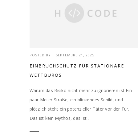
POSTED BY
|
SEPTEMBRE 21, 2025
EINBRUCHSCHUTZ FÜR STATIONÄRE
WETTBÜROS
Warum das Risiko nicht mehr zu ignorieren ist Ein
paar Meter Straße, ein blinkendes Schild, und
plötzlich steht ein potenzieller Täter vor der Tür.
Das ist kein Mythos, das ist...