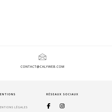
CONTACT@CALYWEB.COM
ENTIONS
RÉSEAUX SOCIAUX
ENTIONS LÉGALES